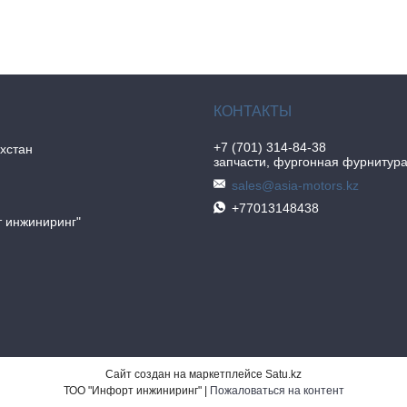
+7 (701) 314-84-38
хстан
запчасти, фургонная фурнитур
sales@asia-motors.kz
+77013148438
 инжиниринг"
Сайт создан на маркетплейсе
Satu.kz
ТОО "Инфорт инжиниринг" |
Пожаловаться на контент