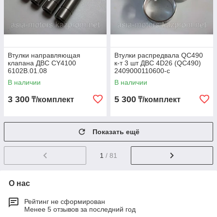
Втулки направляющая
Втулки распредвала QC490
клапана ДВС CY4100
к-т 3 шт ДВС 4D26 (QC490)
6102B.01.08
2409000110600-c
В наличии
В наличии
3 300
5 300
₸/комплект
₸/комплект
Показать ещё
1
/ 81
О нас
Рейтинг не сформирован
Менее 5 отзывов за последний год