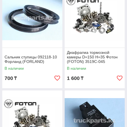
Диафрагма тормозной
Сальник ступицы 092118-10
камеры D=150 H=35 Фотон
Форланд (FORLAND)
(FOTON) 3519C-045
В наличии
В наличии
700
1 600
₸
₸