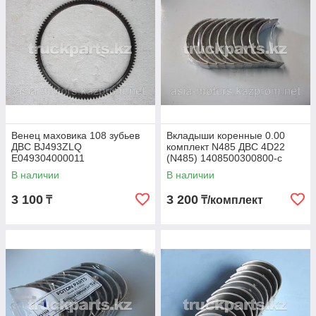
Венец маховика 108 зубьев
Вкладыши коренные 0.00
ДВС BJ493ZLQ
комплект N485 ДВС 4D22
E049304000011
(N485) 1408500300800-c
В наличии
В наличии
3 100
3 200
₸
₸/комплект