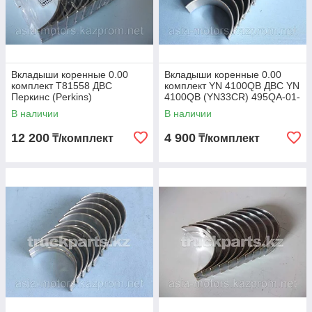
Вкладыши коренные 0.00
Вкладыши коренные 0.00
комплект T81558 ДВС
комплект YN 4100QB ДВС YN
Перкинс (Perkins)
4100QB (YN33CR) 495QA-01-
T31126361/71/81/91
006/009 HA0194
В наличии
В наличии
12 200
4 900
₸/комплект
₸/комплект