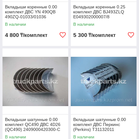
Вкладыши коренные 0.00
Вкладыши коренные 0.25
комплект ДВС YN 490QB
комплект ДВС BJ493ZLQ
490ZQ-01033/01036
E049302000007/8
В наличии
В наличии
4 800
5 300
₸/комплект
₸/комплект
Вкладыши шатунные 0.00
Вкладыши шатунные 0.00
комплект QC490 ДВС 4D26
комплект ДВС Перкинс
(QC490) 2409000420300-C
(Perkins) T31132011
В наличии
В наличии