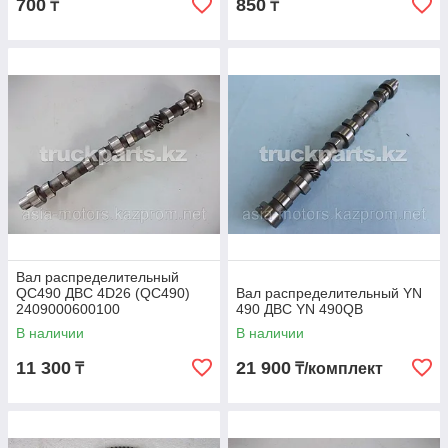
700
850
₸
₸
Вал распределительный
QC490 ДВС 4D26 (QC490)
Вал распределительный YN
2409000600100
490 ДВС YN 490QB
В наличии
В наличии
11 300
21 900
₸
₸/комплект