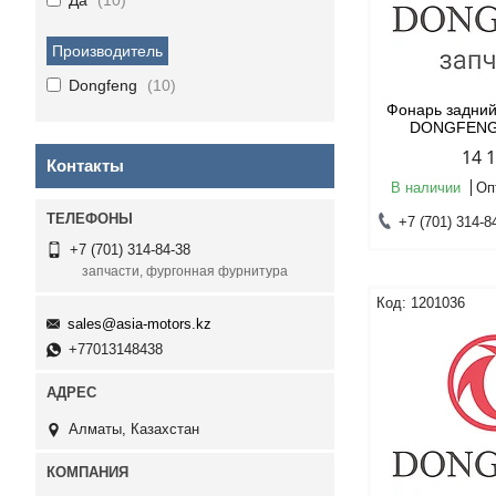
Да
10
Производитель
Dongfeng
10
Фонарь задний
DONGFENG
14 
Контакты
В наличии
Оп
+7 (701) 314-8
+7 (701) 314-84-38
запчасти, фургонная фурнитура
1201036
sales@asia-motors.kz
+77013148438
Алматы, Казахстан