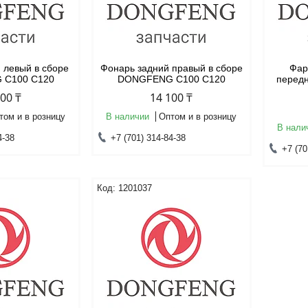
 левый в сборе
Фонарь задний правый в сборе
Фар
 C100 C120
DONGFENG C100 C120
перед
100 ₸
14 100 ₸
том и в розницу
В наличии
Оптом и в розницу
В нали
4-38
+7 (701) 314-84-38
+7 (70
1201037