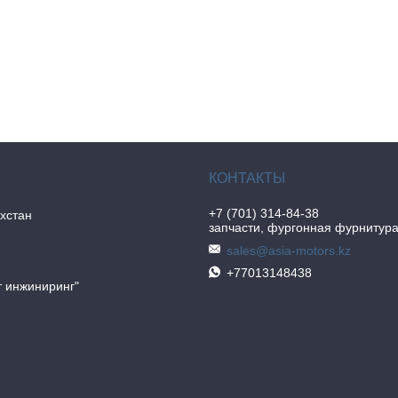
+7 (701) 314-84-38
хстан
запчасти, фургонная фурнитур
sales@asia-motors.kz
+77013148438
 инжиниринг"