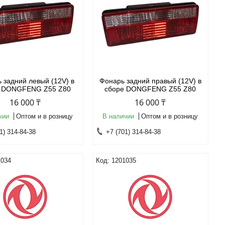
 задний левый (12V) в
Фонарь задний правый (12V) в
е DONGFENG Z55 Z80
сборе DONGFENG Z55 Z80
16 000 ₸
16 000 ₸
чии
Оптом и в розницу
В наличии
Оптом и в розницу
1) 314-84-38
+7 (701) 314-84-38
1034
1201035