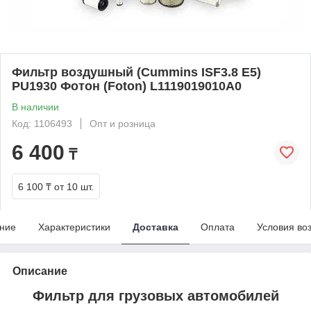
Фильтр воздушный (Cummins ISF3.8 E5)
PU1930 Фотон (Foton) L1119019010A0
В наличии
Код: 1106493
Опт и розница
6 400
₸
6 100 ₸
от 10 шт.
ние
Характеристики
Доставка
Оплата
Условия во
Описание
Фильтр для грузовых автомобилей