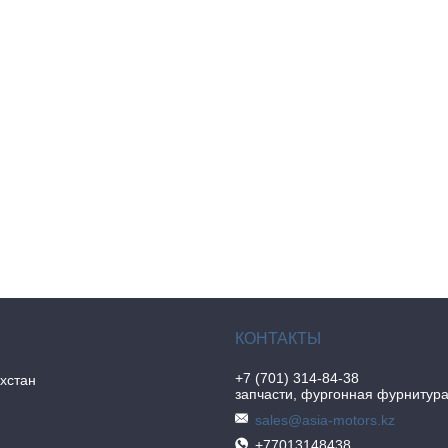
+7 (701) 314-84-38
хстан
запчасти, фургонная фурнитур
sales@asia-motors.kz
+77013148438