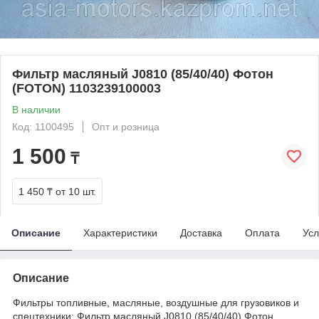
Фильтр масляный J0810 (85/40/40) Фотон
(FOTON) 1103239100003
В наличии
Код: 1100495
Опт и розница
1 500
₸
1 450 ₸
от 10 шт.
Описание
Характеристики
Доставка
Оплата
Усл
Описание
Фильтры топливные, масляные, воздушные для грузовиков и
спецтехники: Фильтр масляный J0810 (85/40/40) Фотон