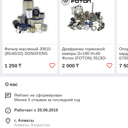
Фильтр масляный J0810
Диафрагма тормозной
Опо
(85/40/20) DONGFENG
камеры D=180 H=40
кард
Фотон (FOTON) 3519D-
670
045
104
1 250
2 000
7 5
₸
₸
О нас
Рейтинг не сформирован
Менее 5 отзывов за последний год
Работает с 25.06.2010
г. Алматы
Алматы, Казахстан