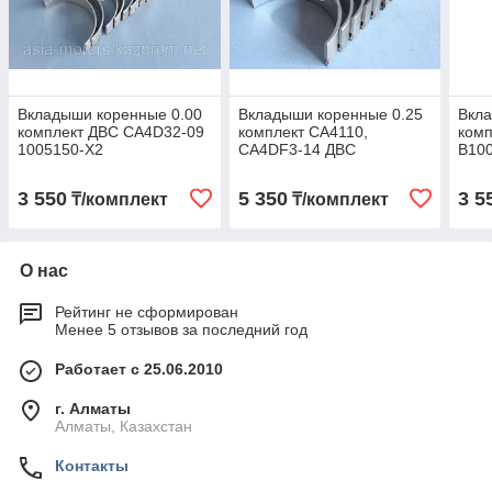
Вкладыши коренные 0.00
Вкладыши коренные 0.25
Вкла
комплект ДВС CA4D32-09
комплект CA4110,
ком
1005150-X2
CA4DF3-14 ДВС
B10
CA4110/125Z 1005171/2-
001-0000
3 550
5 350
3 5
₸/комплект
₸/комплект
О нас
Рейтинг не сформирован
Менее 5 отзывов за последний год
Работает с 25.06.2010
г. Алматы
Алматы, Казахстан
Контакты