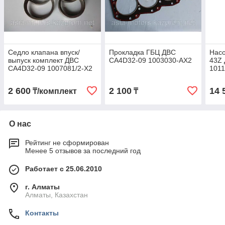
Седло клапана впуск/
Прокладка ГБЦ ДВС
Нас
выпуск комплект ДВС
CA4D32-09 1003030-AX2
43Z
CA4D32-09 1007081/2-X2
101
2 600
2 100
14 
₸/комплект
₸
О нас
Рейтинг не сформирован
Менее 5 отзывов за последний год
Работает с 25.06.2010
г. Алматы
Алматы, Казахстан
Контакты