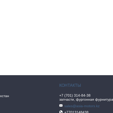
+7 (701) 314-84-38
хстан
запчасти, фургонная фурнитур
sales@asia-motors.kz
+77013148438