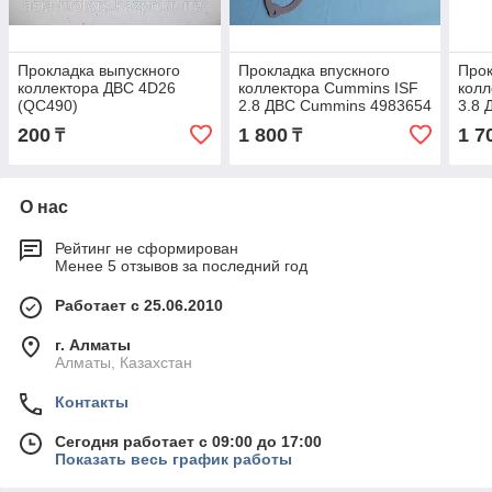
Прокладка выпускного
Прокладка впускного
Прок
коллектора ДВС 4D26
коллектора Cummins ISF
колл
(QC490)
2.8 ДВС Cummins 4983654
3.8 
200
1 800
1 7
₸
₸
О нас
Рейтинг не сформирован
Менее 5 отзывов за последний год
Работает с 25.06.2010
г. Алматы
Алматы, Казахстан
Контакты
Сегодня работает с 09:00 до 17:00
Показать весь график работы