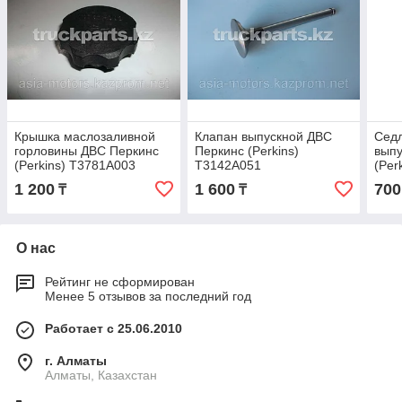
Крышка маслозаливной
Клапан выпускной ДВС
Сед
горловины ДВС Перкинс
Перкинс (Perkins)
выпу
(Perkins) T3781A003
T3142A051
(Per
1 200
1 600
700
₸
₸
О нас
Рейтинг не сформирован
Менее 5 отзывов за последний год
Работает с 25.06.2010
г. Алматы
Алматы, Казахстан