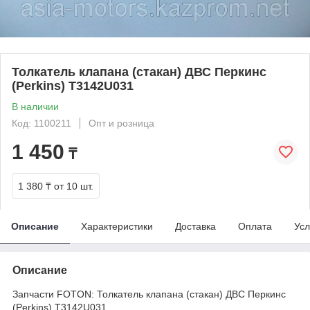
Толкатель клапана (стакан) ДВС Перкинс
(Perkins) T3142U031
В наличии
Код: 1100211
Опт и розница
1 450
₸
1 380 ₸
от 10 шт.
Описание
Характеристики
Доставка
Оплата
Усл
Описание
Запчасти FOTON: Толкатель клапана (стакан) ДВС Перкинс
(Perkins) T3142U031