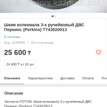
Шкив коленвала 3-х ручейковый ДВС
Перкинс (Perkins) T743020013
В наличии
Код: 1100599
Опт и розница
25 600
₸
24 400 ₸
от 10 шт.
Описание
Характеристики
Доставка
Оплата
Усл
Описание
Запчасти FOTON: Шкив коленвала 3-х ручейковый ДВС
Перкинс (Perkins) T743020013