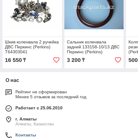
Шкив коленвала 2 ручейка
Сальник коленвала
Кол
ДВС Перкинс (Perkins)
задний 133158-10/13 ДВС
рези
T64303041
Перкинс (Perkins)
(Per
T2418F701
16 550
3 200
500
₸
₸
О нас
Рейтинг не сформирован
Менее 5 отзывов за последний год
Работает с 25.06.2010
г. Алматы
Алматы, Казахстан
Контакты