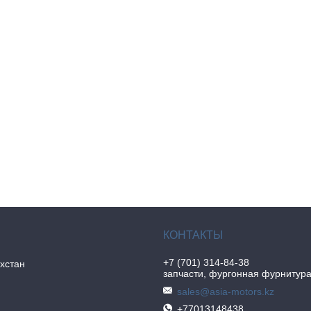
+7 (701) 314-84-38
хстан
запчасти, фургонная фурнитур
sales@asia-motors.kz
+77013148438