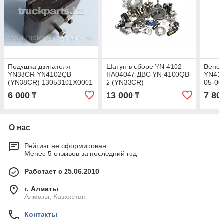
Подушка двигателя
Шатун в сборе YN 4102
Вене
YN38CR YN4102QB
HA04047 ДВС YN 4100QB-
YN4
(YN38CR) 13053101X0001
2 (YN33CR)
05-0
6 000
13 000
7 8
₸
₸
О нас
Рейтинг не сформирован
Менее 5 отзывов за последний год
Работает с 25.06.2010
г. Алматы
Алматы, Казахстан
Контакты