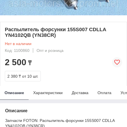
Распылитель форсунки 155S007 CDLLA
YN4102QB (YN38CR)
Нет в наличии
Код: 1100860
Опт и розница
2 500
₸
2 380 ₸
от 10 шт.
Описание
Характеристики
Доставка
Оплата
Усл
Описание
Запчасти FOTON: Распылитель форсунки 155S007 CDLLA
YN4102QB (YN38CR)