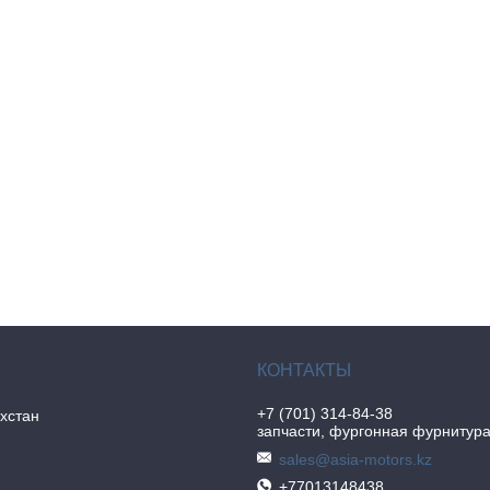
+7 (701) 314-84-38
хстан
запчасти, фургонная фурнитур
sales@asia-motors.kz
+77013148438