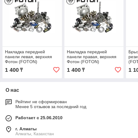
Накладка передней
Накладка передней
Брыз
панели левая, верхняя
панели правая, верхняя
рез
Фотон (FOTON)
Фотон (FOTON)
(FO
1B18053000153
1B18053000154
1 400
1 400
1 1
₸
₸
О нас
Рейтинг не сформирован
Менее 5 отзывов за последний год
Работает с 25.06.2010
г. Алматы
Алматы, Казахстан