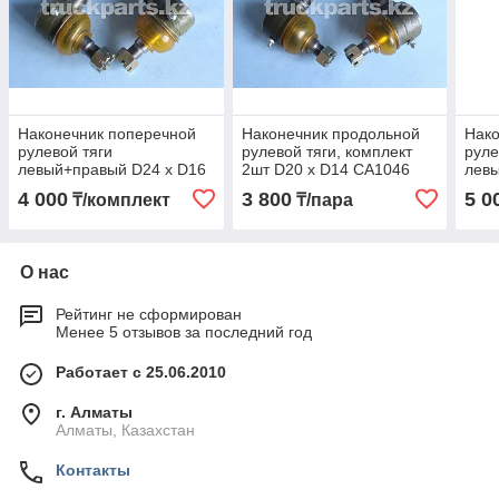
Наконечник поперечной
Наконечник продольной
Нако
рулевой тяги
рулевой тяги, комплект
руле
левый+правый D24 x D16
2шт D20 x D14 CA1046
левы
EQ-1061 Фотон (FOTON)
FAW 3003018AA1
EQ1
4 000
3 800
5 0
₸/комплект
₸/пара
BJ1046E6-3003060/70
1106
О нас
Рейтинг не сформирован
Менее 5 отзывов за последний год
Работает с 25.06.2010
г. Алматы
Алматы, Казахстан
Контакты