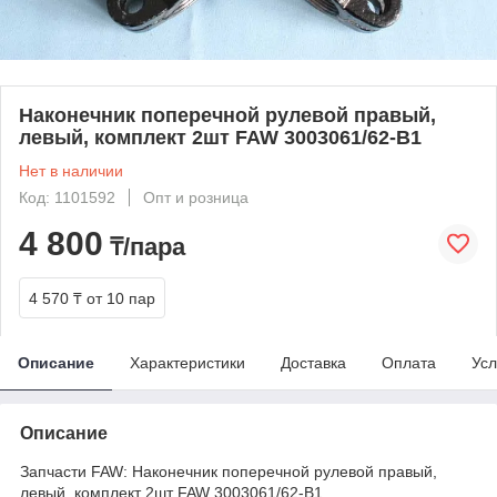
Наконечник поперечной рулевой правый,
левый, комплект 2шт FAW 3003061/62-B1
Нет в наличии
Код: 1101592
Опт и розница
4 800
₸/пара
4 570 ₸
от 10 пар
Описание
Характеристики
Доставка
Оплата
Усл
Описание
Запчасти FAW: Наконечник поперечной рулевой правый,
левый, комплект 2шт FAW 3003061/62-B1