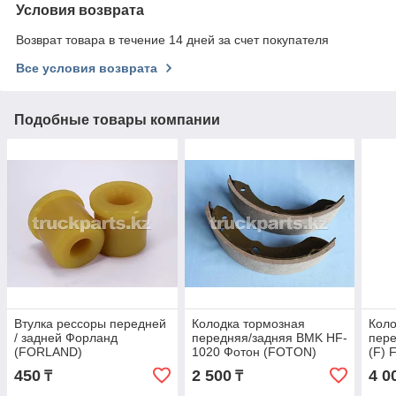
Условия возврата
Возврат товара в течение 14 дней за счет покупателя
Все условия возврата
Подобные товары компании
Втулка рессоры передней
Колодка тормозная
Коло
/ задней Форланд
передняя/задняя BMK HF-
пере
(FORLAND)
1020 Фотон (FOTON)
(F) 
11028295J0006
BJ1039E2-EB
450
2 500
4 0
₸
₸