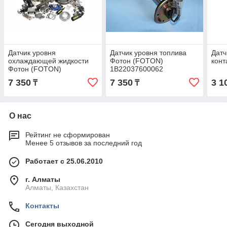
Датчик уровня
Датчик уровня топлива
Датч
охлаждающей жидкости
Фотон (FOTON)
кон
Фотон (FOTON)
1B22037600062
1104936630012
7 350
7 350
3 1
₸
₸
О нас
Рейтинг не сформирован
Менее 5 отзывов за последний год
Работает с 25.06.2010
г. Алматы
Алматы, Казахстан
Контакты
Сегодня выходной