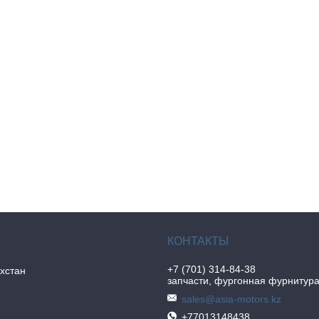
+7 (701) 314-84-38
хстан
запчасти, фургонная фурнитур
sales@asia-motors.kz
+77013148438