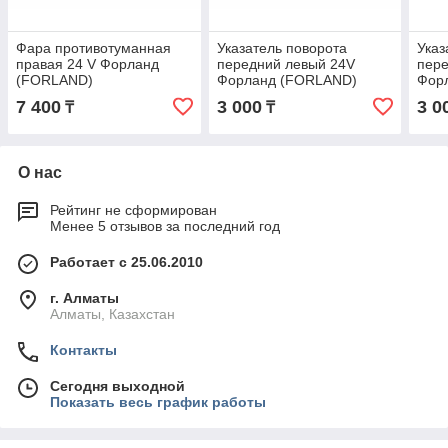
Фара противотуманная
Указатель поворота
Указ
правая 24 V Форланд
передний левый 24V
пере
(FORLAND)
Форланд (FORLAND)
Фор
1B18037100017
1B18037100019
1B1
7 400
3 000
3 0
₸
₸
О нас
Рейтинг не сформирован
Менее 5 отзывов за последний год
Работает с 25.06.2010
г. Алматы
Алматы, Казахстан
Контакты
Сегодня выходной
Показать весь график работы