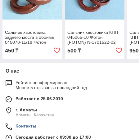
Сальник хвостовика
Сальник хвостовика КПП
Саль
заднего моста в обойме
045065-10 Фотон
КПП 
045078-11/18 Фотон
(FOTON) N-1701522-02
(FO
(FOTON) 1030-
450
500
950
₸
₸
2402052/3CD
О нас
Рейтинг не сформирован
Менее 5 отзывов за последний год
Работает с 25.06.2010
г. Алматы
Алматы, Казахстан
Контакты
Сегодня работает с 09:00 до 17:00