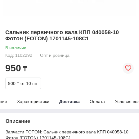
Сальник первичного вала КПП 040058-10
Фотон (FOTON) 1701145-108C1
В наличии
Код: 1102292
Опт и розница
950
₸
900 ₸
от 10 шт.
ние
Характеристики
Доставка
Оплата
Условия во
Описание
Запчасти FOTON: Сальник первичного вала КПП 040058-10
Фотон (FOTON) 1701145-108C1