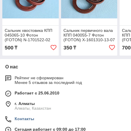
Сальник хвостовика КПП
Сальник первичного вала
Саль
045065-10 Фотон
КПП 040055-7 Фотон
КПП 
(FOTON) N-1701522-02
(FOTON) X-1601310-13-07
(FO
11/9
500
350
700
₸
₸
О нас
Рейтинг не сформирован
Менее 5 отзывов за последний год
Работает с 25.06.2010
г. Алматы
Алматы, Казахстан
Контакты
Сегодня работает с 09:00 до 17:00