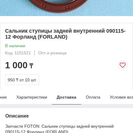
Сальник ступицы задней внутренний 090115-
12 Форланд (FORLAND)
В наличии
Код: 1101521
Опт и розница
1 000
₸
950 ₸
от 10 шт.
ние
Характеристики
Доставка
Оплата
Условия во
Описание
Запчасти FOTON: Сальник ступицы задней внутренний
090115-12 Форланд (FORLAND)