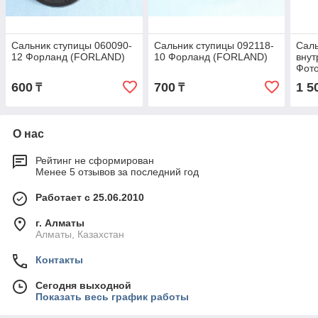
Сальник ступицы 060090-
Сальник ступицы 092118-
Саль
12 Форланд (FORLAND)
10 Форланд (FORLAND)
внут
Фот
600
700
1 5
₸
₸
О нас
Рейтинг не сформирован
Менее 5 отзывов за последний год
Работает с 25.06.2010
г. Алматы
Алматы, Казахстан
Контакты
Сегодня выходной
Показать весь график работы