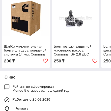
Шайба уплотнительная
Болт крышки защитной
Болт
болта-штуцера топливной
масляного насоса
шест
системы 14 мм, Cummins
Cummins ISF 2.8 ДВС
Cumm
ISF 3.8 ДВС Cummins
Cummins 5255748
Cum
200
250
250
₸
₸
3963988
О нас
Рейтинг не сформирован
Менее 5 отзывов за последний год
Работает с 25.06.2010
г. Алматы