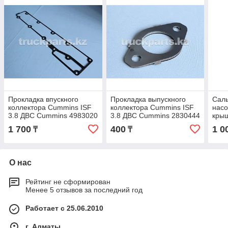
Прокладка впускного
Прокладка выпускного
Саль
коллектора Cummins ISF
коллектора Cummins ISF
насо
3.8 ДВС Cummins 4983020
3.8 ДВС Cummins 2830444
крыш
ДВС
1 700
400
1 0
₸
₸
О нас
Рейтинг не сформирован
Менее 5 отзывов за последний год
Работает с 25.06.2010
г. Алматы