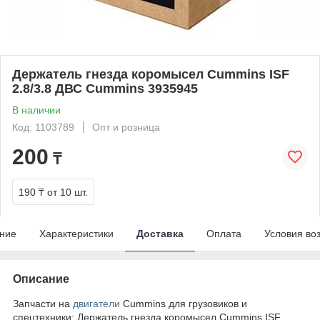
Держатель гнезда коромысел Cummins ISF
2.8/3.8 ДВС Cummins 3935945
В наличии
Код: 1103789
Опт и розница
200
₸
190 ₸
от 10 шт.
ние
Характеристики
Доставка
Оплата
Условия во
Описание
Запчасти на
двигатели
Cummins для грузовиков и
спецтехники: Держатель гнезда коромысел Cummins ISF