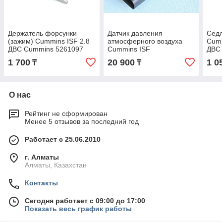
Держатель форсунки
Датчик давления
Седл
(зажим) Cummins ISF 2.8
атмосферного воздуха
Cumm
ДВС Cummins 5261097
Cummins ISF
ДВС
2.8/3.8/ISBe/ISDe/IS ДВС
1 700
20 900
1 0
₸
₸
Cummins 4076493
О нас
Рейтинг не сформирован
Менее 5 отзывов за последний год
Работает с 25.06.2010
г. Алматы
Алматы, Казахстан
Контакты
Сегодня работает с 09:00 до 17:00
Показать весь график работы