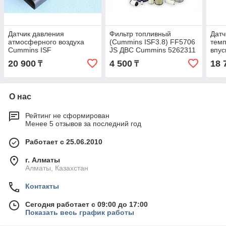
Датчик давления
Фильтр топливный
Датч
атмосферного воздуха
(Cummins ISF3.8) FF5706
темп
Cummins ISF
JS ДВС Cummins 5262311
впус
2.8/3.8/ISBe/ISDe/IS ДВС
Cum
20 900
4 500
18 
₸
₸
Cummins 4076493
2.8/
Cum
О нас
Рейтинг не сформирован
Менее 5 отзывов за последний год
Работает с 25.06.2010
г. Алматы
Алматы, Казахстан
Контакты
Сегодня работает с 09:00 до 17:00
Показать весь график работы