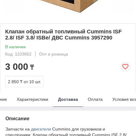
Клапан обратный топливный Cummins ISF
2.8/ ISF 3.8/ ISBe/ ДВС Cummins 3957290
В наличии
Код: 1103662
Опт и розница
3 000
₸
2 850 ₸
от 10 шт.
ние
Характеристики
Доставка
Оплата
Условия во
Описание
Запчасти на
двигатели
Cummins для грузовиков и
спецтехники: Клапан обратный топливный Cummins ISF 2.8/