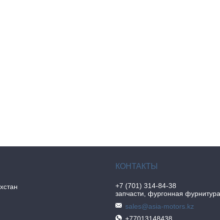
+7 (701) 314-84-38
хстан
запчасти, фургонная фурнитур
sales@asia-motors.kz
+77013148438