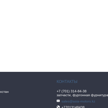
+7 (701) 314-84-38
хстан
запчасти, фургонная фурнитур
sales@asia-motors.kz
+77013148438