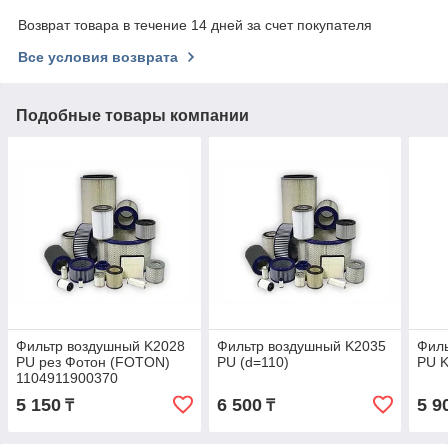
Возврат товара в течение 14 дней за счет покупателя
Все условия возврата
Подобные товары компании
Фильтр воздушный K2028
Фильтр воздушный K2035
Филь
PU рез Фотон (FOTON)
PU (d=110)
PU 
1104911900370
5 150
6 500
5 9
₸
₸