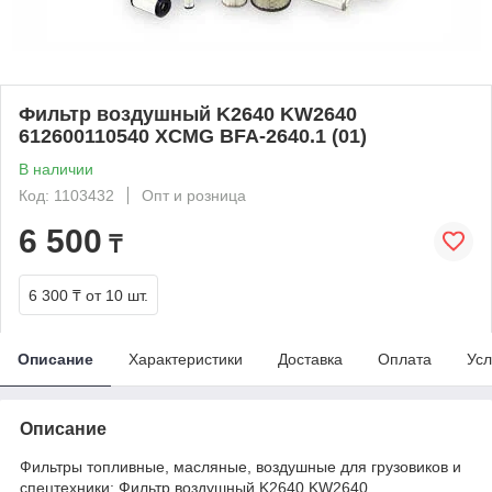
Фильтр воздушный K2640 KW2640
612600110540 XCMG BFA-2640.1 (01)
В наличии
Код: 1103432
Опт и розница
6 500
₸
6 300 ₸
от 10 шт.
Описание
Характеристики
Доставка
Оплата
Усл
Описание
Фильтры топливные, масляные, воздушные для грузовиков и
спецтехники: Фильтр воздушный K2640 KW2640