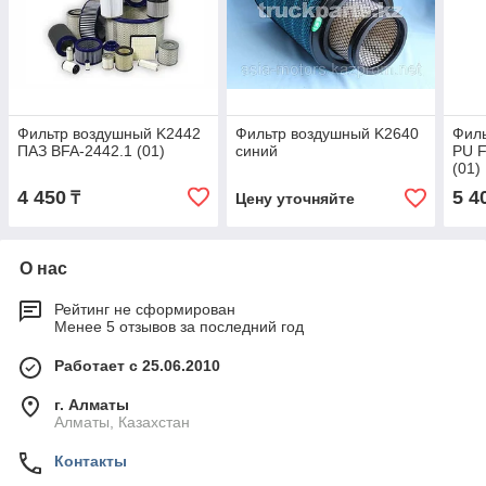
Фильтр воздушный K2442
Фильтр воздушный K2640
Филь
ПАЗ BFA-2442.1 (01)
синий
PU 
(01)
4 450
5 4
₸
Цену уточняйте
О нас
Рейтинг не сформирован
Менее 5 отзывов за последний год
Работает с 25.06.2010
г. Алматы
Алматы, Казахстан
Контакты