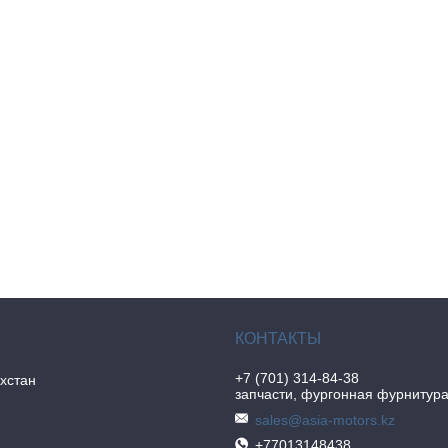
+7 (701) 314-84-38
хстан
запчасти, фургонная фурнитур
sales@asia-motors.kz
+77013148438