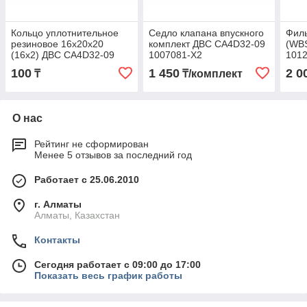
Кольцо уплотнительное
Седло клапана впускного
Фил
резиновое 16x20x20
комплект ДВС CA4D32-09
(WB
(16x2) ДВС CA4D32-09
1007081-X2
101
100
1 450
2 0
₸
₸/комплект
О нас
Рейтинг не сформирован
Менее 5 отзывов за последний год
Работает с 25.06.2010
г. Алматы
Алматы, Казахстан
Контакты
Сегодня работает с 09:00 до 17:00
Показать весь график работы