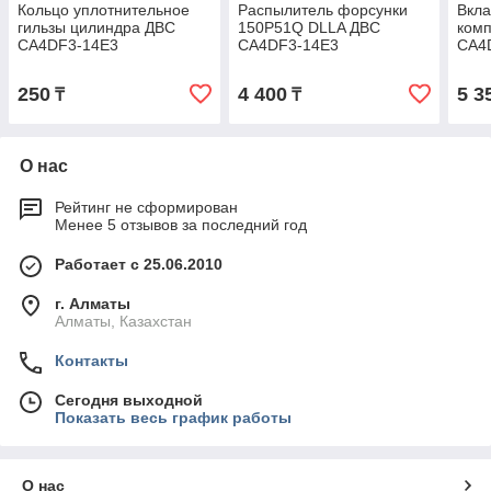
Кольцо уплотнительное
Распылитель форсунки
Вкла
гильзы цилиндра ДВС
150P51Q DLLA ДВС
комп
CA4DF3-14E3
CA4DF3-14E3
CA4
CA41
001-
250
4 400
5 3
₸
₸
О нас
Рейтинг не сформирован
Менее 5 отзывов за последний год
Работает с 25.06.2010
г. Алматы
Алматы, Казахстан
Контакты
Сегодня выходной
Показать весь график работы
О нас