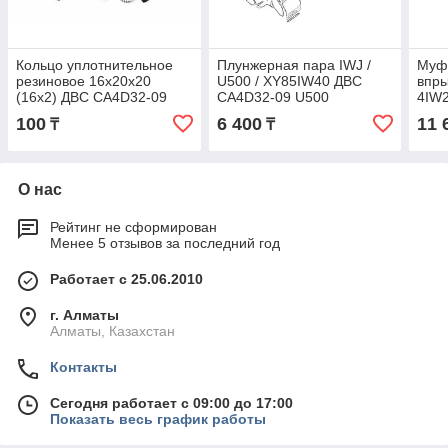
Кольцо уплотнительное
Плунжерная пара IWJ /
Муф
резиновое 16x20x20
U500 / XY85IW40 ДВС
впры
(16x2) ДВС CA4D32-09
CA4D32-09 U500
4IW
100
6 400
11 
₸
₸
О нас
Рейтинг не сформирован
Менее 5 отзывов за последний год
Работает с 25.06.2010
г. Алматы
Алматы, Казахстан
Контакты
Сегодня работает с 09:00 до 17:00
Показать весь график работы