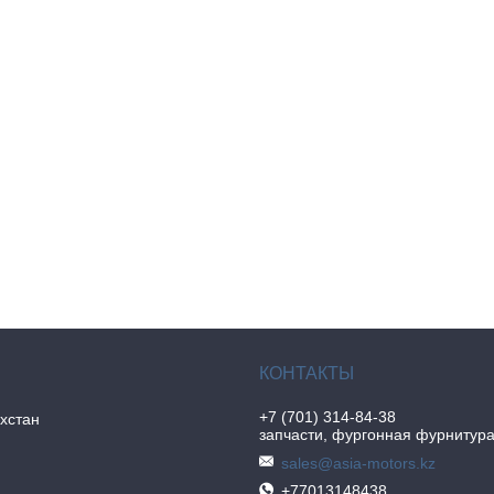
+7 (701) 314-84-38
хстан
запчасти, фургонная фурнитур
sales@asia-motors.kz
+77013148438