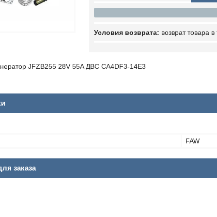
возврат товара в
енератор JFZB255 28V 55A ДВС CA4DF3-14E3
ки
FAW
ля заказа