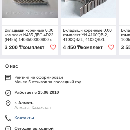
Вкладыши коренные 0.00
Вкладыши коренные 0.00
Вкла
комплект N485 ДВС 4D22
комплект YN 4100QB-2,
ком
(N485) 1408500300800-c
4100QBZL, 4102QBZL,
100
ДВС YN 4100QBZL
3 200
4 450
3 5
₸/комплект
₸/комплект
4102QB-01-006/009
HA0195
О нас
Рейтинг не сформирован
Менее 5 отзывов за последний год
Работает с 25.06.2010
г. Алматы
Алматы, Казахстан
Контакты
Сегодня выходной