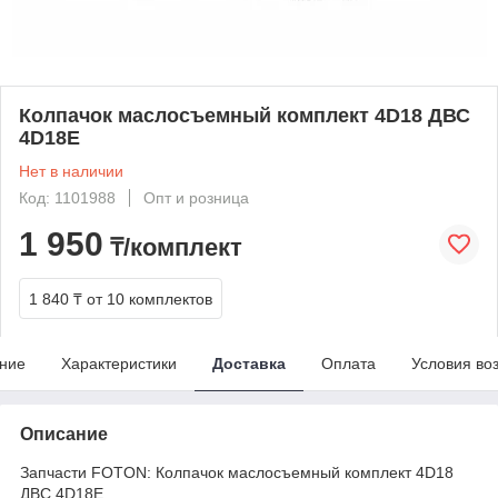
Колпачок маслосъемный комплект 4D18 ДВС
4D18E
Нет в наличии
Код: 1101988
Опт и розница
1 950
₸/комплект
1 840 ₸
от 10 комплектов
ние
Характеристики
Доставка
Оплата
Условия во
Описание
Запчасти FOTON: Колпачок маслосъемный комплект 4D18
ДВС 4D18E