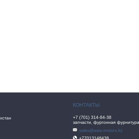
+7 (701) 314-84-38
хстан
запчасти, фургонная фурнитур
sales@asia-motors.kz
+77013148438