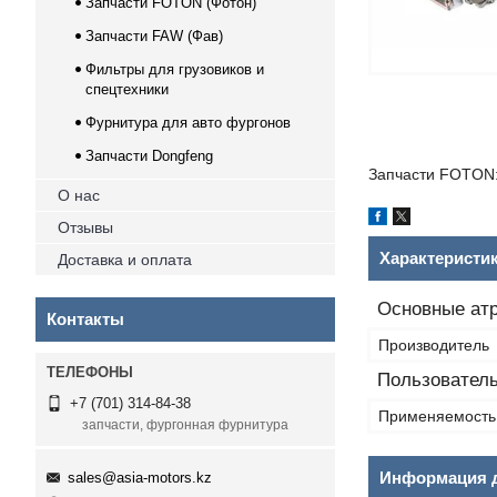
Запчасти FOTON (Фотон)
Запчасти FAW (Фав)
Фильтры для грузовиков и
спецтехники
Фурнитура для авто фургонов
Запчасти Dongfeng
Запчасти FOTON:
О нас
Отзывы
Характеристи
Доставка и оплата
Основные ат
Контакты
Производитель
Пользователь
+7 (701) 314-84-38
Применяемость
запчасти, фургонная фурнитура
Информация д
sales@asia-motors.kz