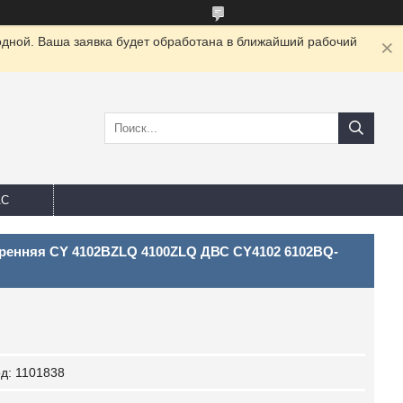
одной. Ваша заявка будет обработана в ближайший рабочий
АС
ренняя CY 4102BZLQ 4100ZLQ ДВС CY4102 6102BQ-
од:
1101838