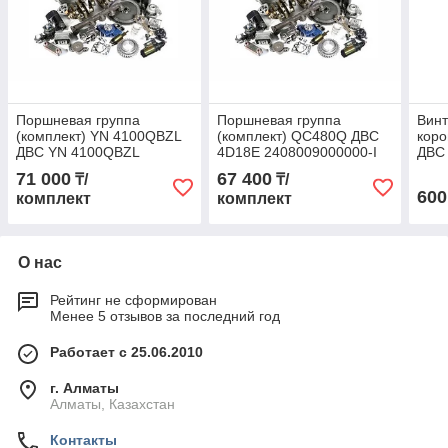
Поршневая группа
Поршневая группа
Винт
(комплект) YN 4100QBZL
(комплект) QC480Q ДВС
кор
ДВС YN 4100QBZL
4D18E 2408009000000-I
ДВС 
71 000
67 400
₸/
₸/
600
комплект
комплект
О нас
Рейтинг не сформирован
Менее 5 отзывов за последний год
Работает с 25.06.2010
г. Алматы
Алматы, Казахстан
Контакты