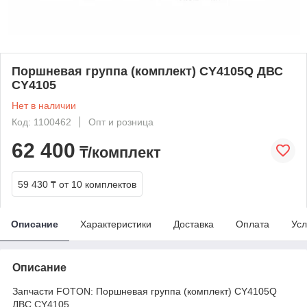
Поршневая группа (комплект) CY4105Q ДВС
CY4105
Нет в наличии
Код: 1100462
Опт и розница
62 400
₸/комплект
59 430 ₸
от 10 комплектов
Описание
Характеристики
Доставка
Оплата
Усл
Описание
Запчасти FOTON: Поршневая группа (комплект) CY4105Q
ДВС CY4105