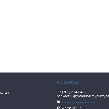
+7 (701) 314-84-38
хстан
запчасти, фургонная фурнитур
sales@asia-motors.kz
+77013148438