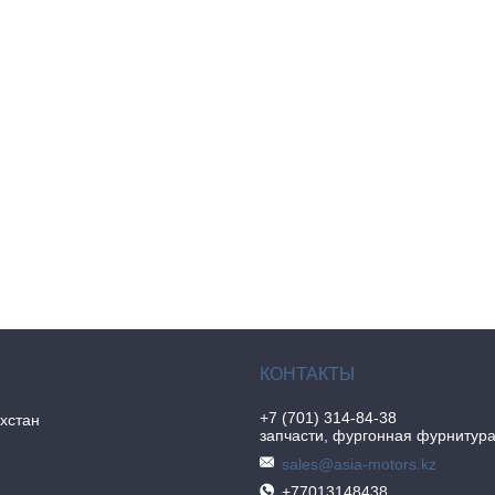
+7 (701) 314-84-38
хстан
запчасти, фургонная фурнитур
sales@asia-motors.kz
+77013148438