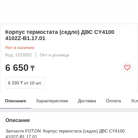
Корпус термостата (седло) ДВС CY4100
4102Z-B1.17.01
Нет в наличии
Код: 1103551
Опт и розница
6 650
₸
6 330 ₸
от 10 шт.
Описание
Характеристики
Доставка
Оплата
Усл
Описание
Запчасти FOTON: Корпус термостата (седло) ДВС CY4100
4102Z-B1.17.01