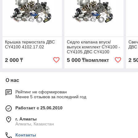
Крышка термостата ДВС
Седло клапана впуск/
Свеч
CY4100 4102.17.02
выпуск комплект CY4100 -
ДВС 
CY4105 ДВС CY4100
6102.01.06
2 000
5 000
2 5
₸
₸/комплект
О нас
Рейтинг не сформирован
Менее 5 отзывов за последний год
Работает с 25.06.2010
г. Алматы
Алматы, Казахстан
Контакты