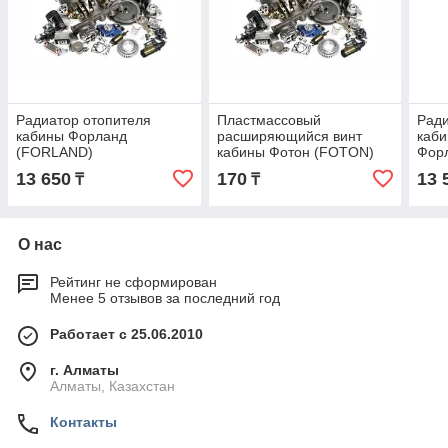
Радиатор отопителя
Пластмассовый
Ради
кабины Форланд
расширяющийся винт
каби
(FORLAND)
кабины Фотон (FOTON)
Фор
1B18057200208
13 650
170
13 
₸
₸
О нас
Рейтинг не сформирован
Менее 5 отзывов за последний год
Работает с 25.06.2010
г. Алматы
Алматы, Казахстан
Контакты