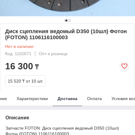
Диск сцепления ведомый D350 (10шл) Фотон
(FOTON) 1106116100003
Нет в наличии
Код: 1102671
Опт и розница
16 300
₸
15 520 ₸
от 10 шт.
ние
Характеристики
Доставка
Оплата
Условия во
Описание
Запчасти FOTON: Диск сцепления ведомый D350 (10шл)
Фотон (FOTON) 1106116100003