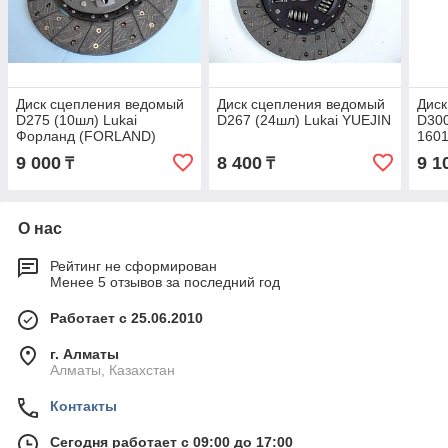
Диск сцепления ведомый
Диск сцепления ведомый
Диск
D275 (10шл) Lukai
D267 (24шл) Lukai YUEJIN
D300
Форланд (FORLAND)
160
9 000
8 400
9 1
₸
₸
О нас
Рейтинг не сформирован
Менее 5 отзывов за последний год
Работает с 25.06.2010
г. Алматы
Алматы, Казахстан
Контакты
Сегодня работает с 09:00 до 17:00