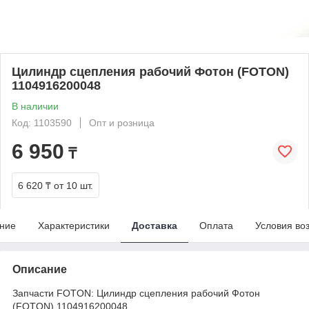
Цилиндр сцепления рабочий Фотон (FOTON)
1104916200048
В наличии
Код: 1103590
Опт и розница
6 950
₸
6 620 ₸
от 10 шт.
ние
Характеристики
Доставка
Оплата
Условия во
Описание
Запчасти FOTON: Цилиндр сцепления рабочий Фотон
(FOTON) 1104916200048