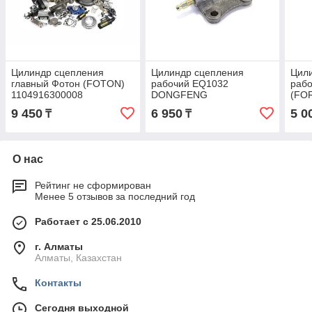
Цилиндр сцепления
Цилиндр сцепления
Цил
главный Фотон (FOTON)
рабочий EQ1032
раб
1104916300008
DONGFENG
(FO
110
9 450
6 950
5 0
₸
₸
О нас
Рейтинг не сформирован
Менее 5 отзывов за последний год
Работает с 25.06.2010
г. Алматы
Алматы, Казахстан
Контакты
Сегодня выходной