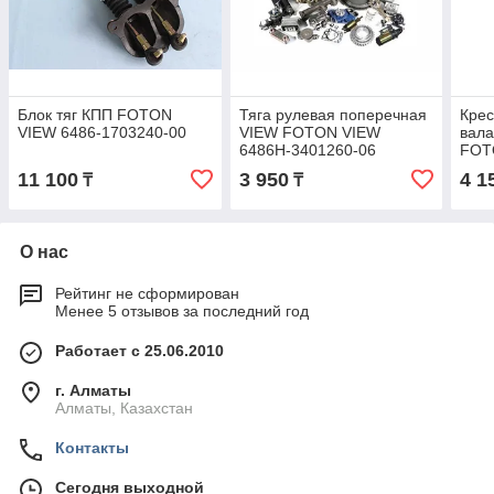
Блок тяг КПП FOTON
Тяга рулевая поперечная
Крес
VIEW 6486-1703240-00
VIEW FOTON VIEW
вала
6486H-3401260-06
FOT
11 100
3 950
4 1
₸
₸
О нас
Рейтинг не сформирован
Менее 5 отзывов за последний год
Работает с 25.06.2010
г. Алматы
Алматы, Казахстан
Контакты
Сегодня выходной