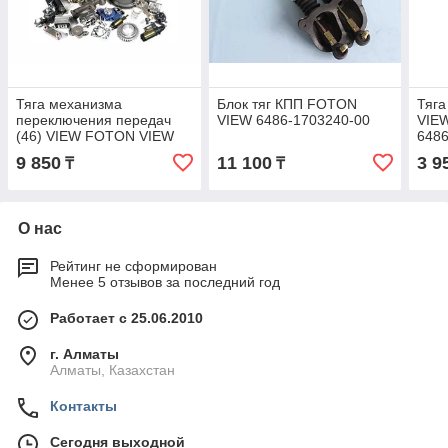
Тяга механизма
Блок тяг КПП FOTON
Тяга
переключения передач
VIEW 6486-1703240-00
VIE
(46) VIEW FOTON VIEW
648
16486117200006
9 850
11 100
3 9
₸
₸
О нас
Рейтинг не сформирован
Менее 5 отзывов за последний год
Работает с 25.06.2010
г. Алматы
Алматы, Казахстан
Контакты
Сегодня выходной