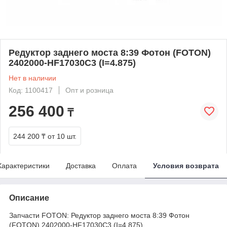
Редуктор заднего моста 8:39 Фотон (FOTON)
2402000-HF17030C3 (I=4.875)
Нет в наличии
Код: 1100417
Опт и розница
256 400
₸
244 200 ₸
от 10 шт.
Характеристики
Доставка
Оплата
Условия возврата
Описание
Запчасти FOTON: Редуктор заднего моста 8:39 Фотон
(FOTON) 2402000-HF17030C3 (I=4.875)